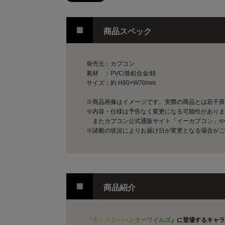
商品スペック
発売元：カプコン
素材 ：PVC/亜鉛合金/鉄
サイズ：約 H80×W70mm
※商品画像はイメージです。実際の商品とは若干異
※内容・仕様は予告なく変更になる可能性がありま
またカプコン公式通販サイト「イーカプコン」や
※諸般の状況によりお届け日が変更となる場合がご
商品紹介
『
モ
ン
ス
タ
ー
ハ
ン
タ
ー
ワ
イ
ル
ズ
』
に登場するキャラ