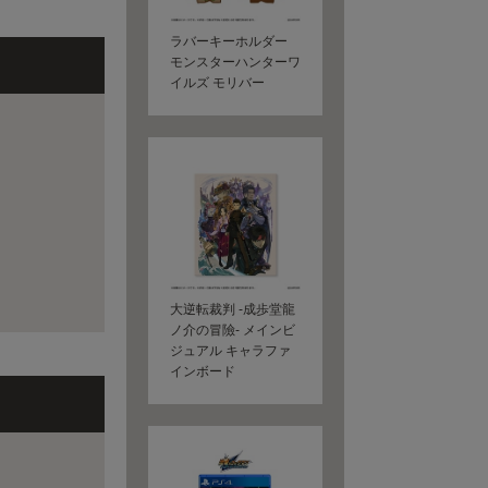
ラバーキーホルダー
モンスターハンターワ
イルズ モリバー
大逆転裁判 -成歩堂龍
ノ介の冒險- メインビ
ジュアル キャラファ
インボード