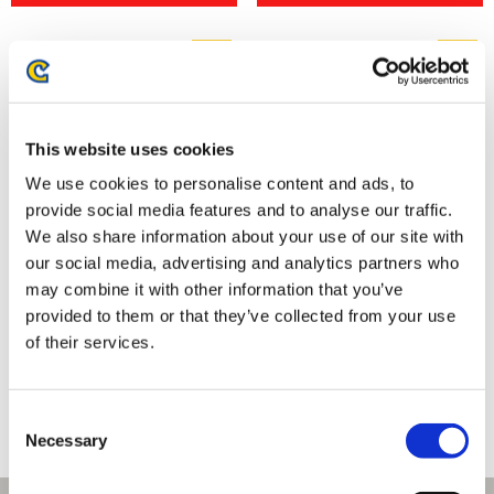
This website uses cookies
We use cookies to personalise content and ads, to
provide social media features and to analyse our traffic.
We also share information about your use of our site with
our social media, advertising and analytics partners who
may combine it with other information that you’ve
バイオハザード30周年 メイン
バイオハザード30周年 メイン
provided to them or that they’ve collected from your use
アートメタルブックマーカー ク
アートメタルブックマーカー グ
レア
レース
of their services.
1,870円
1,870円
(税込)
(税込)
Consent
Necessary
Selection