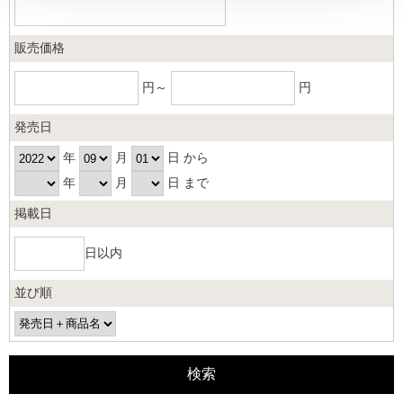
販売価格
円～
円
発売日
年
月
日 から
年
月
日 まで
掲載日
日以内
並び順