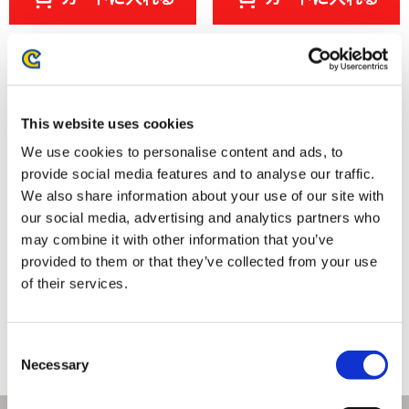
This website uses cookies
We use cookies to personalise content and ads, to
provide social media features and to analyse our traffic.
We also share information about your use of our site with
our social media, advertising and analytics partners who
may combine it with other information that you’ve
provided to them or that they’ve collected from your use
モンスターハンター モンでふぉ
【アルバム】Street Fighter 6
ぬいぐるみ ルナガロン
[Alex] Original Soundtrack
of their services.
3,850円
300円
(税込)
(税込)
Consent
Necessary
Selection