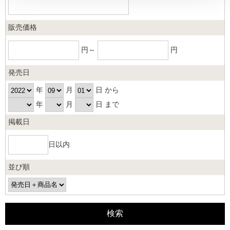
販売価格
円～
円
発売日
年
月
日 から
年
月
日 まで
掲載日
日以内
並び順