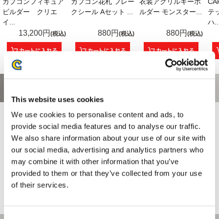
カプコンフィギュア
カプコン花札 フレー
衣装アクリルキーホ
CA
ビルダー クリエ
クシール Aセット ...
ルダー モンスター...
テ
イ...
ハ..
13,200円
880円
880円
(税込)
(税込)
(税込)
お問い合わせ
This website uses cookies
We use cookies to personalise content and ads, to
お問い合わせ前に、ご利用ガイド、よくある質問をご確認くださ
い。
provide social media features and to analyse our traffic.
We also share information about your use of our site with
our social media, advertising and analytics partners who
may combine it with other information that you’ve
provided to them or that they’ve collected from your use
of their services.
Consent