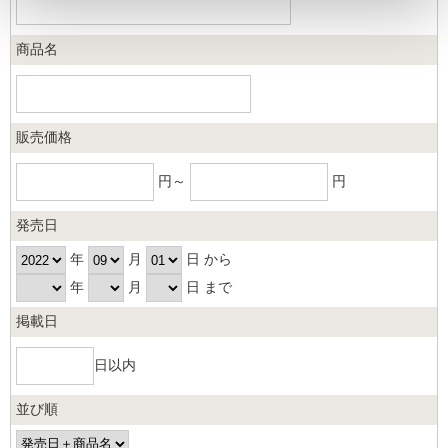
商品名
販売価格
円～
円
発売日
年
月
日 から
年
月
日 まで
掲載日
日以内
並び順