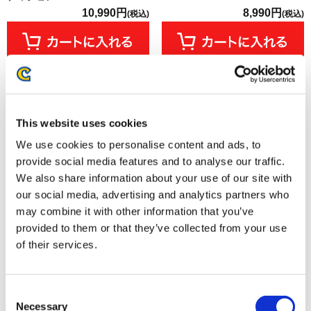
10,990円
8,990円
(税込)
(税込)
This website uses cookies
We use cookies to personalise content and ads, to
provide social media features and to analyse our traffic.
We also share information about your use of our site with
our social media, advertising and analytics partners who
may combine it with other information that you’ve
provided to them or that they’ve collected from your use
【グッズ単品】鬼武者 Way of
モンスターハンター おやすみタ
of their services.
the Sword Art & Music Collection
マミツネぬいぐるみチャーム
BOOK
8,800円
4,169円
(税込)
(税込)
Consent
Necessary
Selection