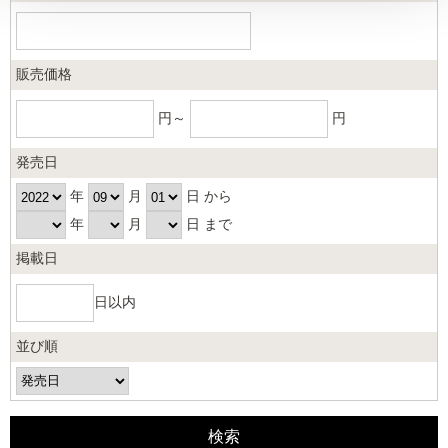
販売価格
円～
円
発売日
年
月
日 から
年
月
日 まで
掲載日
日以内
並び順