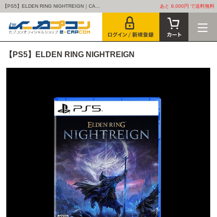
【PS5】ELDEN RING NIGHTREIGN｜CA...
あと 8,000円 で送料無料
【PS5】ELDEN RING NIGHTREIGN