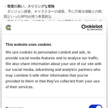
・
密度の高い、スリリングな冒険
ダンジョン探索、キャラクターの成長、手に汗握る強敵との戦
闘といったRPGが持つ本質的な
面白さが１プレイの中でハイペースに展開される、スリリング
なゲーム体験。
プレイヤーの目的は、他者とともに広大なフィールドで３日間
を生き抜くこと。
刻一刻と近づく夜の襲来に備え、フィールドを自由に探索しな
This website uses cookies
がらキャラクターを強化し、
We use cookies to personalise content and ads, to
３日目に訪れる強敵“夜の王”たちとの戦いに挑みます。
provide social media features and to analyse our traffic.
・
訪れるたびに様相を変える、フィールド型ダンジョン
We also share information about your use of our site with
舞台となるのは、広大なフィールド“リムベルド”。
our social media, advertising and analytics partners who
強敵だけでなくフィールドそのものを制することで得られる、
may combine it with other information that you’ve
新たな達成感。
provided to them or that they’ve collected from your use
プレイするごとに拠点や敵、武器やアイテムが変化するフィー
of their services.
ルドを駆け、キャラクターを強化します。
それぞれの“夜の王”に対して、どのようにキャラクターを強化さ
せるのか、
フィールド探索自体が戦いの鍵となります。
Consent