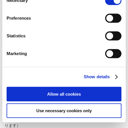
Necessary
Selection
・
夜に抗う戦士たち
８体の大いなる脅威に対抗するため、各地から集められた8人の
戦士“夜渡り”たち。
Preferences
剣士や魔女、亜人など、それぞれ出自の異なるキャラクター
は、その性能も多彩です。
Statistics
さらに、特別なダガーで敵を傷つけ弱点を作り出す搦手や、そ
の場に巨大な墓石を呼び出す大技まで、
キャラクターたちが持つ固有の“スキル”と“アーツ”が戦闘にダイ
Marketing
ナミックな駆け引きを生みます。
キャラクターによって変わるアクションの手触り、そしてそれ
ぞれの特性を活かした戦闘の立ち回りをお楽しみください。
Show details
※『ELDEN RING NIGHTREIGN』は、『ELDEN RING』本編が
無くてもプレイ可能です。
Allow all cookies
■次世代家庭用ゲーム機版へのアップグレード対応
PlayStation®4パッケージ版をご購入された方は、追加費用無く
PlayStation®5版へのアップグレードが可です。
Use necessary cookies only
（パッケージ版を購入された方は、PS5™のディスクドライブが
ないデジタル・エディションにおいてはアップグレード不可とな
ります）