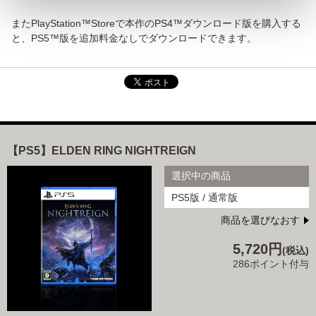
またPlayStation™Storeで本作のPS4™ダウンロード版を購入する
と、PS5™版を追加料金なしでダウンロードできます。
【PS5】ELDEN RING NIGHTREIGN
選択中の商品
PS5版 / 通常版
商品を選びなおす
5,720円
(税込)
286ポイント付与