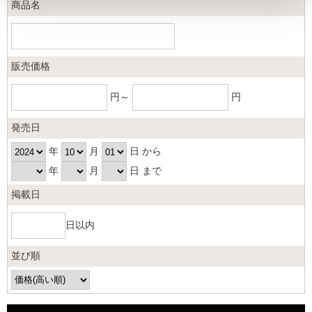
商品名
販売価格
円～
円
発売日
年
月
日 から
年
月
日 まで
掲載日
日以内
並び順