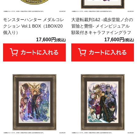
モンスターハンター メダルコレ
大逆転裁判1&2 -成歩堂龍ノ介の
クション Vol.1 BOX（1BOX/20
冒險と覺悟- メインビジュアル
個入り）
額装付きキャラファイングラフ
17,600円
17,600円
(税込)
(税込)