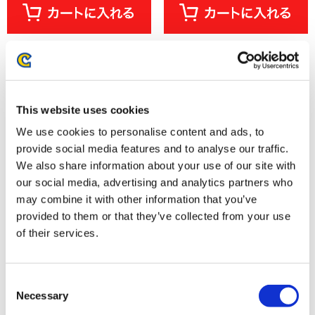
This website uses cookies
We use cookies to personalise content and ads, to
provide social media features and to analyse our traffic.
We also share information about your use of our site with
our social media, advertising and analytics partners who
may combine it with other information that you’ve
provided to them or that they’ve collected from your use
カプコンフィギュアビルダー
カプコンフィギュアビルダー
クリエイターズモデル キリン
クリエイターズモデル 泡狐竜 タ
of their services.
【復刻版】
マミツネ【復刻版】
16,500円
16,500円
(税込)
(税込)
Consent
Necessary
Selection