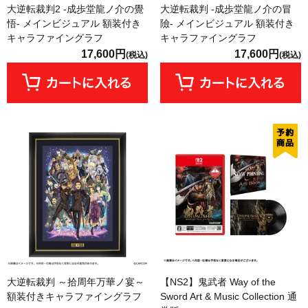
大逆転裁判2 -成歩堂龍ノ介の覺
大逆転裁判 -成歩堂龍ノ介の冒
悟- メインビジュアル 額装付き
險- メインビジュアル 額装付き
キャラファイングラフ
キャラファイングラフ
17,600円
17,600円
(税込)
(税込)
大逆転裁判 ～拾周年万華ノ宴～
【NS2】鬼武者 Way of the
額装付きキャラファイングラフ
Sword Art & Music Collection 通