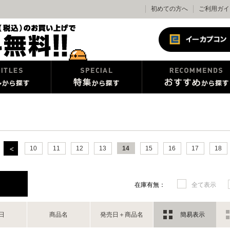
初めての方へ
ご利用ガイ
10
11
12
13
14
15
16
17
18
在庫有無：
全て表示
日
商品名
発売日＋商品名
簡易表示