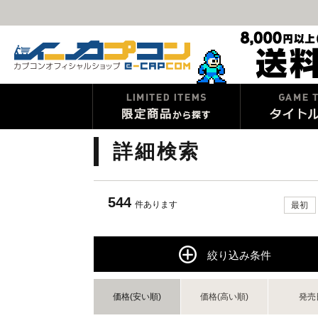
詳細検索
544
件あります
最初
絞り込み条件
価格(安い順)
価格(高い順)
発売