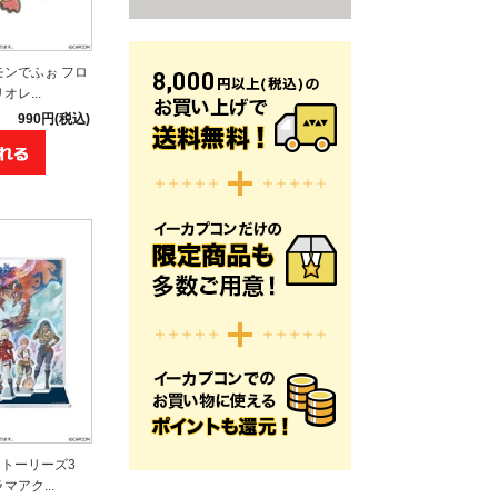
モンでふぉ フロ
レ...
990円(税込)
ストーリーズ3
アク...