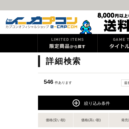
詳細検索
546
件あります
最
絞り込み条件
価格(安い順)
価格(高い順)
発売