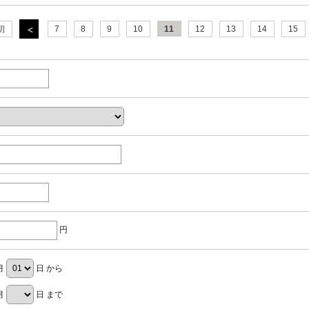
初
7
8
9
10
11
12
13
14
15
円
月
日 から
月
日 まで