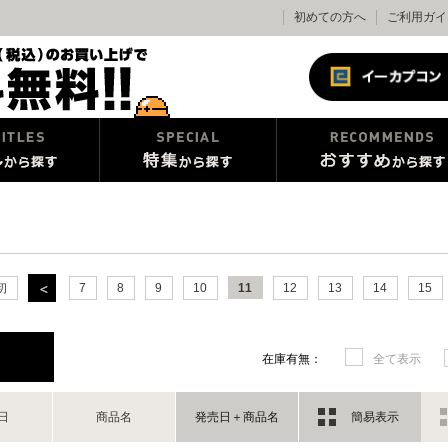
初めての方へ
ご利用ガイ
初
7
8
9
10
11
12
13
14
15
在庫有無：
全て表示
日
商品名
発売日＋商品名
簡易表示