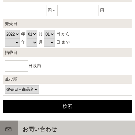
円～
円
発売日
年
月
日 から
年
月
日 まで
掲載日
日以内
並び順
お問い合わせ