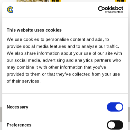
This website uses cookies
We use cookies to personalise content and ads, to
provide social media features and to analyse our traffic.
We also share information about your use of our site with
【大神 20周年記念 復刻アート
【大神 20周年記念 復刻アート
our social media, advertising and analytics partners who
企画】 B2ポスター ～吉村健一
企画】 B2ポスター ～島崎麻里
may combine it with other information that you’ve
郎 作 大神 11周年より～
作 大神 11周年より～
provided to them or that they’ve collected from your use
2,200円
2,200円
(税込)
(税込)
of their services.
Consent
Necessary
Selection
Preferences
[1～100件]
541
件あります