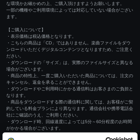
な環境かお確かめの上、ご購入頂けますようお願いします。
一部の機種やご利用環境によっては対応していない場合がござい
ます。
【ご購入について】
・表示価格は税込価格となります。
・こちらの商品は「CD」ではありません。楽曲ファイルをダウ
ンロードいただくデジタルコンテンツとなりますため、ご注意く
ださい。
・ダウンロードの「サイズ」は、実際のファイルサイズと異なる
場合がございます。
・商品の特性上、一度ご購入いただいた商品については、注文の
キャンセル、返金を承ることができません。
・ダウンロードやご利用時にかかる通信料はお客さまのご負担と
なります。
・商品をダウンロードする際の通信料に関しては、お客様がご契
約している料金プランにより異なります。通信会社や携帯電話会
社にご確認のうえ、ご利用ください。
・ダウンロード時、回線速度によっては5分～60分程度のお時間
がかかる場合がございます。
※ご購入いただいたファイルのダウンロードの際には、通信環境