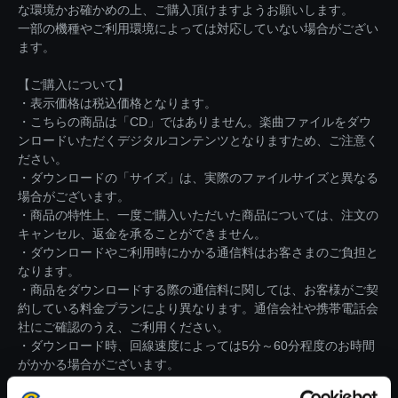
な環境かお確かめの上、ご購入頂けますようお願いします。
一部の機種やご利用環境によっては対応していない場合がござい
ます。
【ご購入について】
・表示価格は税込価格となります。
・こちらの商品は「CD」ではありません。楽曲ファイルをダウ
ンロードいただくデジタルコンテンツとなりますため、ご注意く
ださい。
・ダウンロードの「サイズ」は、実際のファイルサイズと異なる
場合がございます。
・商品の特性上、一度ご購入いただいた商品については、注文の
キャンセル、返金を承ることができません。
・ダウンロードやご利用時にかかる通信料はお客さまのご負担と
なります。
・商品をダウンロードする際の通信料に関しては、お客様がご契
約している料金プランにより異なります。通信会社や携帯電話会
社にご確認のうえ、ご利用ください。
・ダウンロード時、回線速度によっては5分～60分程度のお時間
がかかる場合がございます。
※ご購入いただいたファイルのダウンロードの際には、通信環境