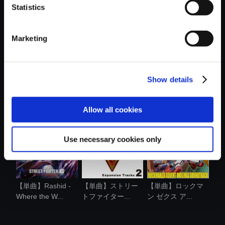
Statistics
Marketing
Capcom Fighting
【単曲】DINO
【単曲】DINO
Show details
Collection 2...
CRISIS
CRISIS
ORIGINAL...
ORIGINAL...
Allow all cookies
Use necessary cookies only
【単曲】Rashid -
【単曲】ストリー
【単曲】ロックマ
Where the W...
トファイター...
ン ゼクス ア...