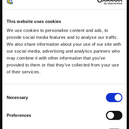
が安定しているWifi環境でお試しください。
This website uses cookies
We use cookies to personalise content and ads, to
provide social media features and to analyse our traffic.
We also share information about your use of our site with
【単曲】Rashid - Where the Wi
our social media, advertising and analytics partners who
nd Takes Me - 1
may combine it with other information that you’ve
150円
(税込)
provided to them or that they’ve collected from your use
7ポイント付与
of their services.
Consent
Necessary
Selection
Preferences
おすすめ商品