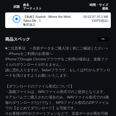
曲名
時間・サイズ
試聴
アーティスト
価格
【単曲】Rashid - Where the Wind
00:02:07 35.3 MB
Takes Me - 1
150円(税込)
亀田滋之
商品スペック
■ご注意事項 ＜音楽データをご購入頂く前にご確認ください＞
・iPhoneをご利用のお客様へ
iPhoneでGoogle Chromeブラウザをご利用の場合は、楽曲ファ
イルのダウンロードが行えません。
誠に恐れ入りますが、Safariブラウザ、もしくはPCからダウンロ
ードを頂けますようお願いいたします。
【ダウンロードのファイル形式について】
・楽曲ファイルは、WAVファイル形式でのご提供となります。
※アルバムでご購入された場合のみ、WAVファイル形式での1曲
毎のダウンロードだけでなく、MP3ファイル形式のZIPファイル
での【まとめてダウンロード】も可能です。
※お客様のPCやスマートフォンなどで、音楽データが再生可能