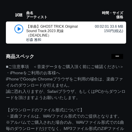
曲名
時間・サイズ
試聴
アーティスト
価格
【単曲】GHOST TRICK Original
00:02:01 33.6 MB
Sound Track 2023 死線
150円(税込)
（DEADLINE）
杉森 雅和
商品スペック
■ご注意事項 ＜音楽データをご購入頂く前にご確認ください＞
・iPhoneをご利用のお客様へ
iPhoneでGoogle Chromeブラウザをご利用の場合は、楽曲ファ
イルのダウンロードが行えません。
誠に恐れ入りますが、Safariブラウザ、もしくはPCからダウンロ
ードを頂けますようお願いいたします。
【ダウンロードのファイル形式について】
・楽曲ファイルは、WAVファイル形式でのご提供となります。
※アルバムでご購入された場合のみ、WAVファイル形式での1曲
毎のダウンロードだけでなく、MP3ファイル形式のZIPファイル