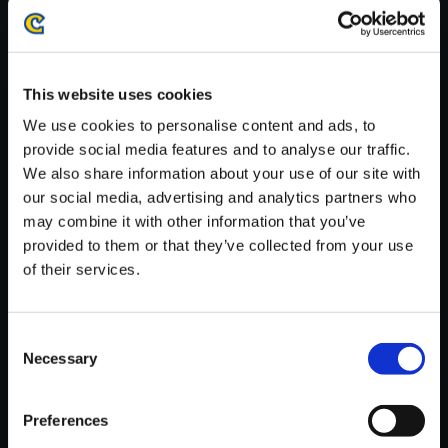
がかかる場合がございます。
※ご購入いただいたファイルのダウンロードの際には、通信環境
が安定しているWifi環境でお試しください。
This website uses cookies
We use cookies to personalise content and ads, to
provide social media features and to analyse our traffic.
We also share information about your use of our site with
【単曲】GHOST TRICK Origin
our social media, advertising and analytics partners who
al Sound Track 2023 死線（DE
may combine it with other information that you’ve
ADLINE）
provided to them or that they’ve collected from your use
of their services.
150円
(税込)
7ポイント付与
Consent
Necessary
Selection
Preferences