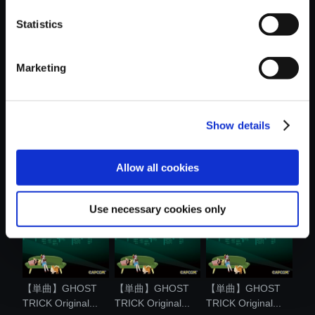
おすすめ商品
Statistics
Marketing
Show details
【単曲】GHOST
【アルバム】
【単曲】GHOST
TRICK Original...
GHOST TRICK
TRICK Original...
Orig...
Allow all cookies
Use necessary cookies only
【単曲】GHOST
【単曲】GHOST
【単曲】GHOST
TRICK Original...
TRICK Original...
TRICK Original...