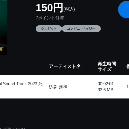
150円
(税込)
7ポイント付与
再生時間
アーティスト名
サイズ
Sound Track 2023 死
00:02:01
杉森 雅和
33.6 MB