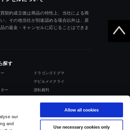
売買契約成立後は商品の特性上、当社による商
違い、その他当社が別途認める場合以外は、原
商品の返金・キャンセルに応じることはできま
ら探す
ター
ドラゴンズドグマ
デビルメイクライ
イター
逆転裁判
大神
Allow all cookies
alyse our
ing and
Use necessary cookies only