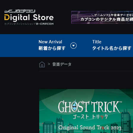
>
音楽データ