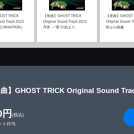
ST TRICK
【単曲】GHOST TRICK
【単曲】GHOST 
und Track 2023
Original Sound Track 2023
Original Sound T
CARNATION）
序章 ～“夜”の始まり
死セル残像
】GHOST TRICK Original Sound Tr
0円
(税込)
ント付与