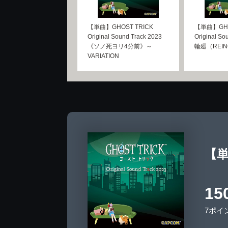
【単曲】GHOST TRICK
【単曲】GHO
Original Sound Track 2023
Original So
《ソノ死ヨリ4分前》～
輪廻（REIN
VARIATION
【単曲
15
7ポイ