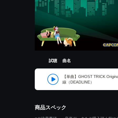
試聴
曲名
【単曲】GHOST TRICK Original 
線（DEADLINE）
商品スペック