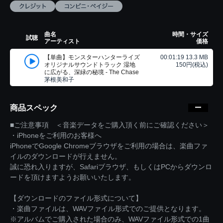
曲名
時間・サイズ
試聴
アーティスト
価格
【単曲】モンスターハンターライズ
00:01:19 13.3 MB
オリジナルサウンドトラック 湿地
150円(税込)
に広がる、深緑の秘境 - The Chase
茅根美和子
商品スペック
■ご注意事項 ＜音楽データをご購入頂く前にご確認ください＞
・iPhoneをご利用のお客様へ
iPhoneでGoogle Chromeブラウザをご利用の場合は、楽曲ファ
イルのダウンロードが行えません。
誠に恐れ入りますが、Safariブラウザ、もしくはPCからダウンロ
ードを頂けますようお願いいたします。
【ダウンロードのファイル形式について】
・楽曲ファイルは、WAVファイル形式でのご提供となります。
※アルバムでご購入された場合のみ、WAVファイル形式での1曲