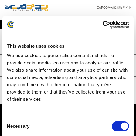
CAPCOM公式通販サイト
カート
This website uses cookies
We use cookies to personalise content and ads, to
現在、カートには商品が入っておりません。
provide social media features and to analyse our traffic.
お買い物を続けるには下の 「お買い物を続ける」 をクリックしてく
We also share information about your use of our site with
ださい。
our social media, advertising and analytics partners who
may combine it with other information that you’ve
provided to them or that they’ve collected from your use
of their services.
Consent
Necessary
Selection
PC版を表示する
©CAPCOM