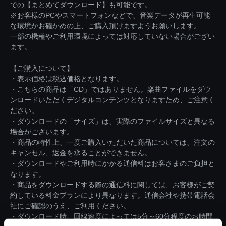
での【まとめてダウンロード】も可能です。
※お客様のPCやスマートフォンなどで、音楽データが再生可能
な環境かお確かめの上、ご購入頂けますようお願いします。
一部の機種やご利用環境によっては対応していない場合がござい
ます。
【ご購入について】
・表示価格は税込価格となります。
・こちらの商品は「CD」ではありません。楽曲ファイルをダウ
ンロードいただくデジタルコンテンツとなりますため、ご注意く
ださい。
・ダウンロードの「サイズ」は、実際のファイルサイズと異なる
場合がございます。
・商品の特性上、一度ご購入いただいた商品については、注文の
キャンセル、返金を承ることができません。
・ダウンロードやご利用時にかかる通信料はお客さまのご負担と
なります。
・商品をダウンロードする際の通信料に関しては、お客様がご契
約している料金プランにより異なります。通信会社や携帯電話会
社にご確認のうえ、ご利用ください。
・ダウンロード時、回線速度によっては5分～60分程度のお時間