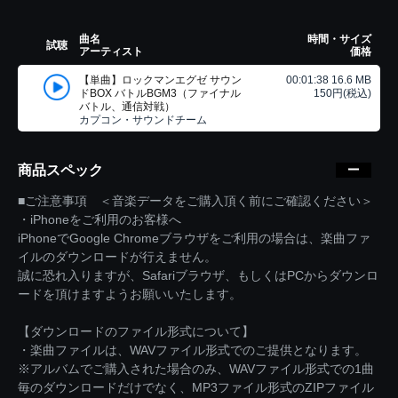
曲名
時間・サイズ
試聴
アーティスト
価格
【単曲】ロックマンエグゼ サウン
00:01:38 16.6 MB
ドBOX バトルBGM3（ファイナル
150円(税込)
バトル、通信対戦）
カプコン・サウンドチーム
商品スペック
■ご注意事項 ＜音楽データをご購入頂く前にご確認ください＞
・iPhoneをご利用のお客様へ
iPhoneでGoogle Chromeブラウザをご利用の場合は、楽曲ファ
イルのダウンロードが行えません。
誠に恐れ入りますが、Safariブラウザ、もしくはPCからダウンロ
ードを頂けますようお願いいたします。
【ダウンロードのファイル形式について】
・楽曲ファイルは、WAVファイル形式でのご提供となります。
※アルバムでご購入された場合のみ、WAVファイル形式での1曲
毎のダウンロードだけでなく、MP3ファイル形式のZIPファイル