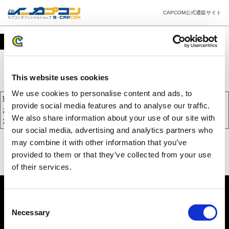
CAPCOM公式通販サイト
カート
This website uses cookies
We use cookies to personalise content and ads, to
現在、カートには商品が入っておりません。
provide social media features and to analyse our traffic.
お買い物を続けるには下の 「お買い物を続ける」 をクリックしてく
We also share information about your use of our site with
ださい。
our social media, advertising and analytics partners who
may combine it with other information that you’ve
provided to them or that they’ve collected from your use
of their services.
Consent
Necessary
Selection
PC版を表示する
©CAPCOM