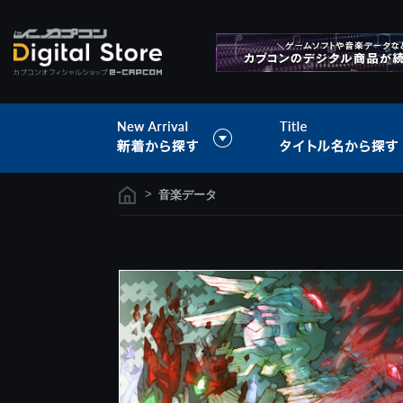
>
音楽データ