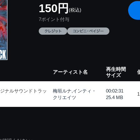
150円
(税込)
7ポイント付与
再生時間
アーティスト名
サイズ
リジナルサウンドトラッ
梅垣ルナ,インティ・
00:02:31
クリエイツ
25.4 MB