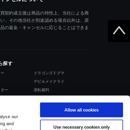
売買契約成立後は商品の特性上、当社による商
違い、その他当社が別途認める場合以外は、原
商品の返金・キャンセルに応じることはできま
ら探す
ター
ドラゴンズドグマ
デビルメイクライ
イター
逆転裁判
大神
Allow all cookies
alyse our
ing and
Use necessary cookies only