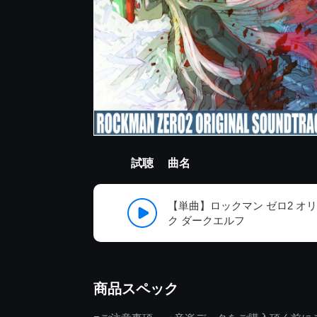
試聴
曲名
【単曲】ロックマン ゼロ2 オ
ク ダークエルフ
商品スペック