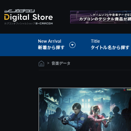
>
音楽データ