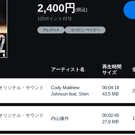
2,400円
(税込)
120ポイント付与
再生時間
アーティスト名
サイズ
 オリジナル・サウンド
Cody Matthew
00:04:18
Johnson feat. Shim
43.5 MB
 オリジナル・サウンド
00:02:45
内山修作
27.8 MB