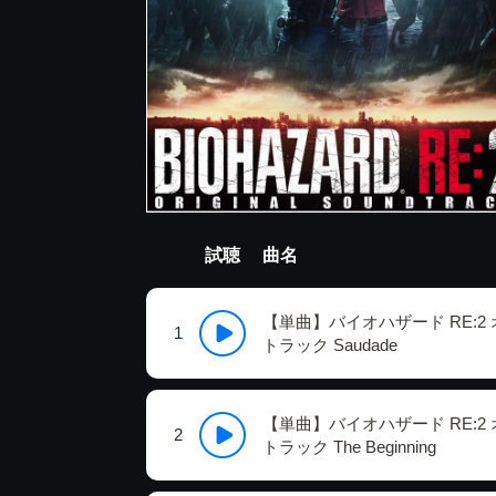
試聴
曲名
【単曲】バイオハザード RE:2
1
トラック Saudade
【単曲】バイオハザード RE:2
2
トラック The Beginning