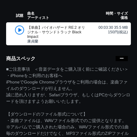
曲名
時間・サイズ
試聴
アーティスト
価格
【単曲】バイオハザード RE:2 オリ
00:03:30 35.5 MB
ジナル・サウンドトラック Black
150円(税込)
Impact
康貞蘭
商品スペック
■ご注意事項 ＜音楽データをご購入頂く前にご確認ください＞
・iPhoneをご利用のお客様へ
iPhoneでGoogle Chromeブラウザをご利用の場合は、楽曲ファ
イルのダウンロードが行えません。
誠に恐れ入りますが、Safariブラウザ、もしくはPCからダウンロ
ードを頂けますようお願いいたします。
【ダウンロードのファイル形式について】
・楽曲ファイルは、WAVファイル形式でのご提供となります。
※アルバムでご購入された場合のみ、WAVファイル形式での1曲
毎のダウンロードだけでなく、MP3ファイル形式のZIPファイル