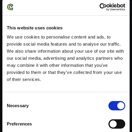
がかかる場合がございます。
※ご購入いただいたファイルのダウンロードの際には、通信環境
が安定しているWifi環境でお試しください。
This website uses cookies
We use cookies to personalise content and ads, to
provide social media features and to analyse our traffic.
We also share information about your use of our site with
【単曲】バイオハザード RE:2
our social media, advertising and analytics partners who
オリジナル・サウンドトラック
may combine it with other information that you’ve
Black Impact
provided to them or that they’ve collected from your use
of their services.
150円
(税込)
7ポイント付与
Consent
Necessary
Selection
Preferences