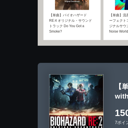
【単曲】バイオハザード
【単曲】流
RE:4 オリジナル・サウンド
ーフェクト
トラック Do You Got a
ジナルサウ
Smoke?
Noise World
【単
wit
15
7ポイ