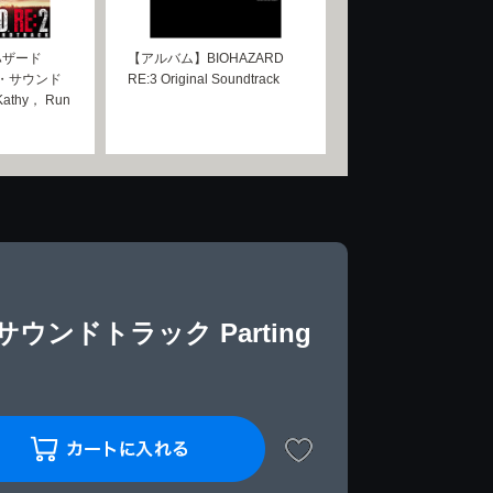
ハザード
【アルバム】BIOHAZARD
ル・サウンド
RE:3 Original Soundtrack
athy， Run
ウンドトラック Parting