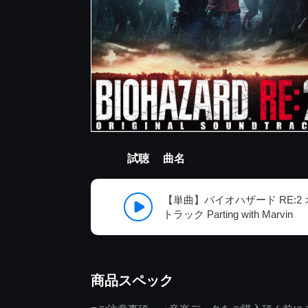
試聴
曲名
【単曲】バイオハザード RE:2
トラック Parting with Marvin
商品スペック