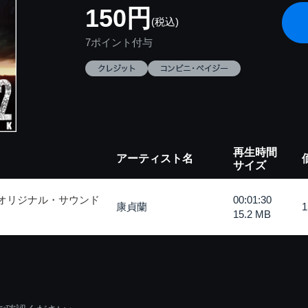
150円
(税込)
7ポイント付与
再生時間
アーティスト名
サイズ
 オリジナル・サウンド
00:01:30
康貞蘭
15.2 MB