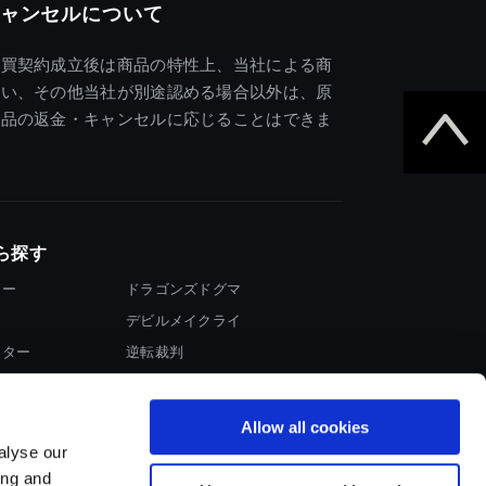
ャンセルについて
売買契約成立後は商品の特性上、当社による商
違い、その他当社が別途認める場合以外は、原
商品の返金・キャンセルに応じることはできま
ら探す
ター
ドラゴンズドグマ
デビルメイクライ
イター
逆転裁判
大神
Allow all cookies
alyse our
ing and