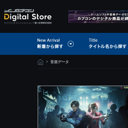
>
音楽データ