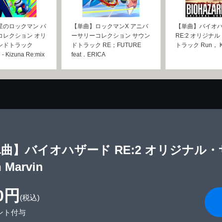
星のロックマン パ
【単曲】ロックマンX アニバ
【単曲】バイオ
コレクション オリ
ーサリーコレクション サウン
RE:2 オリジナ
ンドトラック
ドトラック RE；FUTURE
トラック Run， K
 - Kizuna Re:mix
feat．ERICA
曲】バイオハザード RE:2 オリジナル・サ
h Marvin
0円
(税込)
ント付与