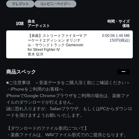
曲名
時間・サイズ
試聴
アーティスト
価格
【単曲】ストリートファイターV ア
0:00:08 1.46 MB
ーケードエディション オリジナ
150円(税込)
ル・サウンドトラック Gameover
for Street Fighter IV
青木 征洋
商品スペック
■ご注意事項 ＜音楽データをご購入頂く前にご確認ください＞
・iPhoneをご利用のお客様へ
iPhoneでGoogle Chromeブラウザをご利用の場合は、楽曲ファ
イルのダウンロードが行えません。
誠に恐れ入りますが、Safariブラウザ、もしくはPCからダウンロ
ードを頂けますようお願いいたします。
【ダウンロードのファイル形式について】
・楽曲ファイルは、WAVファイル形式でのご提供となります。