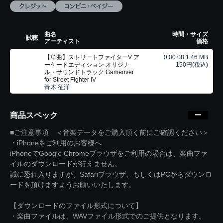
曲名
時間・サイズ
試聴
アーティスト
価格
【単曲】ストリートファイターV ア
0:00:08 1.46 MB
ーケードエディション オリジナ
150円(税込)
ル・サウンドトラック Gameover
for Street Fighter IV
青木 征洋
商品スペック
■ご注意事項 ＜音楽データをご購入頂く前にご確認ください＞
・iPhoneをご利用のお客様へ
iPhoneでGoogle Chromeブラウザをご利用の場合は、楽曲ファ
イルのダウンロードが行えません。
誠に恐れ入りますが、Safariブラウザ、もしくはPCからダウンロ
ードを頂けますようお願いいたします。
【ダウンロードのファイル形式について】
・楽曲ファイルは、WAVファイル形式でのご提供となります。