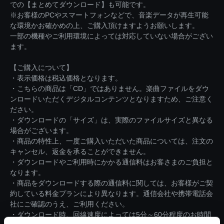
での【まとめてダウンロード】も可能です。
※お客様のPCやスマートフォンなどで、音楽データが再生可能
な環境かお確かめの上、ご購入頂けますようお願いします。
一部の機種やご利用環境によっては対応していない場合がござい
ます。
【ご購入について】
・表示価格は税込価格となります。
・こちらの商品は「CD」ではありません。楽曲ファイルをダウ
ンロードいただくデジタルコンテンツとなりますため、ご注意く
ださい。
・ダウンロードの「サイズ」は、実際のファイルサイズと異なる
場合がございます。
・商品の特性上、一度ご購入いただいた商品については、注文の
キャンセル、返金を承ることができません。
・ダウンロードやご利用時にかかる通信料はお客さまのご負担と
なります。
・商品をダウンロードする際の通信料に関しては、お客様がご契
約している料金プランにより異なります。通信会社や携帯電話会
社にご確認のうえ、ご利用ください。
・ダウンロード時、回線速度によっては5分～60分程度のお時間