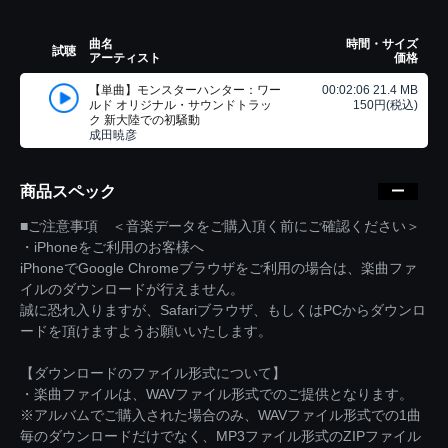
曲名
時間・サイズ
試聴
アーティスト
価格
【単曲】モンスターハンター：ワー
00:02:06 21.4 MB
ルド オリジナル・サウンドトラッ
150円(税込)
ク 新大陸での初騒動
成田暁彦
商品スペック
■ご注意事項 ＜音楽データをご購入頂く前にご確認ください＞
・iPhoneをご利用のお客様へ
iPhoneでGoogle Chromeブラウザをご利用の場合は、楽曲ファ
イルのダウンロードが行えません。
誠に恐れ入りますが、Safariブラウザ、もしくはPCからダウンロ
ードを頂けますようお願いいたします。
【ダウンロードのファイル形式について】
・楽曲ファイルは、WAVファイル形式でのご提供となります。
※アルバムでご購入された場合のみ、WAVファイル形式での1曲
毎のダウンロードだけでなく、MP3ファイル形式のZIPファイル