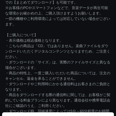
での【まとめてダウンロード】も可能です。
※お客様のPCやスマートフォンなどで、音楽データが再生可能
な環境かお確かめの上、ご購入頂けますようお願いします。
一部の機種やご利用環境によっては対応していない場合がござい
ます。
【ご購入について】
・表示価格は税込価格となります。
・こちらの商品は「CD」ではありません。楽曲ファイルをダウ
ンロードいただくデジタルコンテンツとなりますため、ご注意く
ださい。
・ダウンロードの「サイズ」は、実際のファイルサイズと異なる
場合がございます。
・商品の特性上、一度ご購入いただいた商品については、注文の
キャンセル、返金を承ることができません。
・ダウンロードやご利用時にかかる通信料はお客さまのご負担と
なります。
・商品をダウンロードする際の通信料に関しては、お客様がご契
約している料金プランにより異なります。通信会社や携帯電話会
社にご確認のうえ、ご利用ください。
・ダウンロード時、回線速度によっては5分～60分程度のお時間