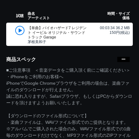
曲名
時間・サイズ
試聴
アーティスト
価格
【単曲】バイオハザード7 レジデン
00:03:34 36.2 MB
ト イービル オリジナル・サウンド
150円(税込)
トラック Garage
茅根美和子
商品スペック
■ご注意事項 ＜音楽データをご購入頂く前にご確認ください＞
・iPhoneをご利用のお客様へ
iPhoneでGoogle Chromeブラウザをご利用の場合は、楽曲ファ
イルのダウンロードが行えません。
誠に恐れ入りますが、Safariブラウザ、もしくはPCからダウンロ
ードを頂けますようお願いいたします。
【ダウンロードのファイル形式について】
・楽曲ファイルは、WAVファイル形式でのご提供となります。
※アルバムでご購入された場合のみ、WAVファイル形式での1曲
毎のダウンロードだけでなく、MP3ファイル形式のZIPファイル