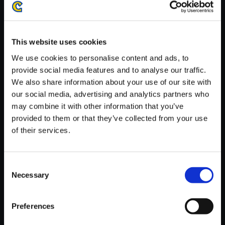
がかかる場合がございます。
※ご購入いただいたファイルのダウンロードの際には、通信環境
が安定しているWifi環境でお試しください。
This website uses cookies
We use cookies to personalise content and ads, to
provide social media features and to analyse our traffic.
We also share information about your use of our site with
our social media, advertising and analytics partners who
【単曲】バイオハザード7 レジ
may combine it with other information that you’ve
デント イービル オリジナル・サ
provided to them or that they’ve collected from your use
ウンドトラック Garage
of their services.
150円
(税込)
7ポイント付与
Consent
Necessary
Selection
Preferences