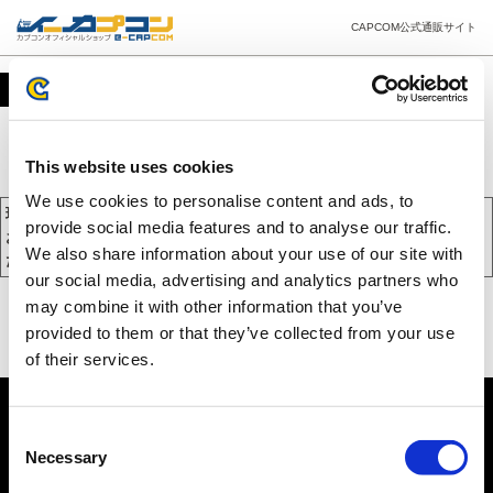
CAPCOM公式通販サイト
カート
This website uses cookies
We use cookies to personalise content and ads, to
現在、カートには商品が入っておりません。
provide social media features and to analyse our traffic.
お買い物を続けるには下の 「お買い物を続ける」 をクリックしてく
We also share information about your use of our site with
ださい。
our social media, advertising and analytics partners who
may combine it with other information that you’ve
provided to them or that they’ve collected from your use
of their services.
Consent
Necessary
Selection
PC版を表示する
©CAPCOM