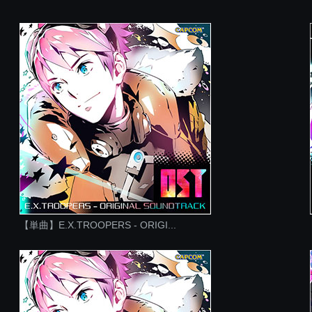
【単曲】E.X.TROOPERS - ORIGI...