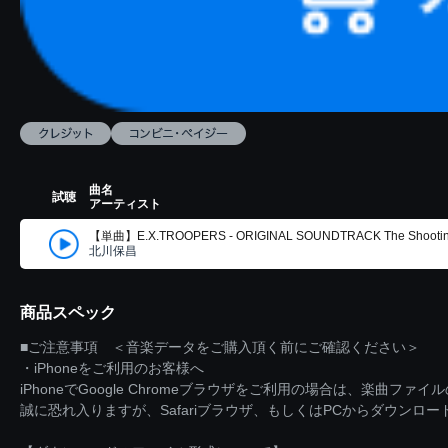
曲名
試聴
アーティスト
【単曲】E.X.TROOPERS - ORIGINAL SOUNDTRACK The Shooting
北川保昌
商品スペック
■ご注意事項 ＜音楽データをご購入頂く前にご確認ください＞
・iPhoneをご利用のお客様へ
iPhoneでGoogle Chromeブラウザをご利用の場合は、楽曲フ
誠に恐れ入りますが、Safariブラウザ、もしくはPCからダウンロ