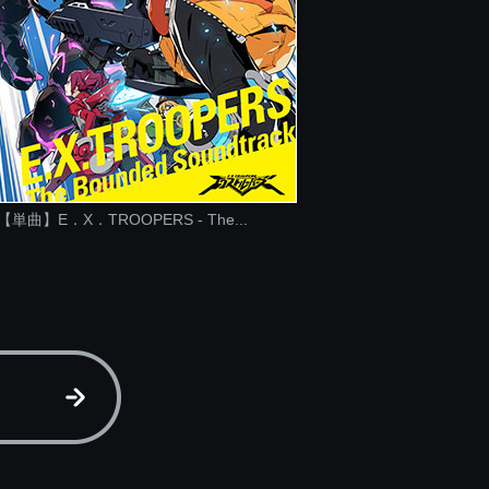
【単曲】E．X．TROOPERS - The...