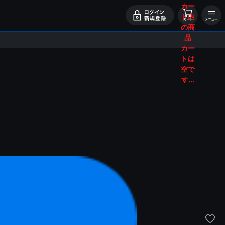
カー
ト内
の商
品
カー
トは
空で
す...