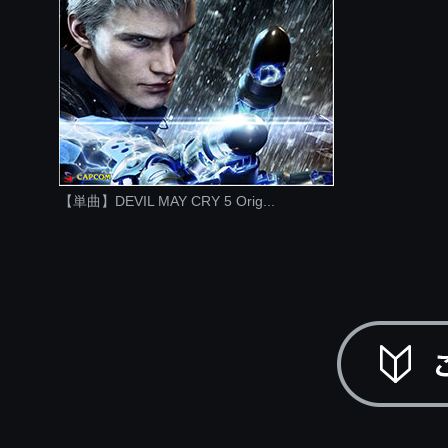
【単曲】DEVIL MAY CRY 5 Orig...