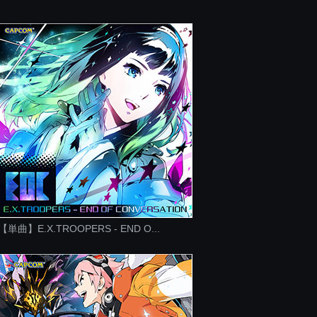
【単曲】E.X.TROOPERS - END O...