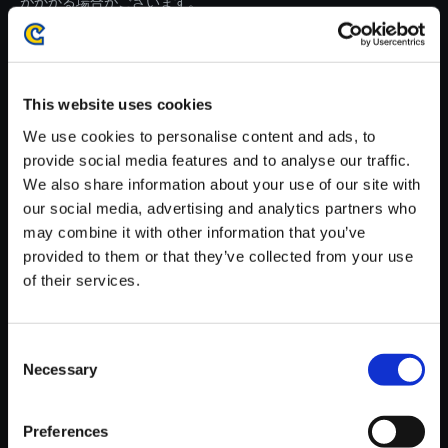
がかかる場合がございます。
※ご購入いただいたファイルのダウンロードの際には、通信環境
が安定しているWifi環境でお試しください。
This website uses cookies
We use cookies to personalise content and ads, to
provide social media features and to analyse our traffic.
We also share information about your use of our site with
【単曲】E.X.TROOPERS - ORI
our social media, advertising and analytics partners who
GINAL SOUNDTRACK The Sh
may combine it with other information that you’ve
ooting Star
provided to them or that they’ve collected from your use
150円
of their services.
(税込)
7ポイント付与
Consent
Necessary
Selection
Preferences