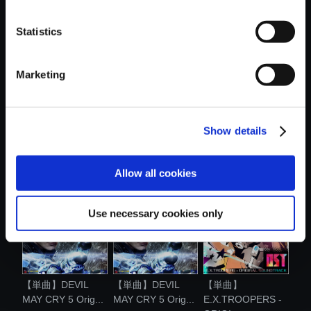
おすすめ商品
Statistics
Marketing
Show details
【単曲】
【単曲】
【単曲】
E.X.TROOPERS -
E.X.TROOPERS -
E.X.TROOPERS -
END O...
ORIGI...
ORIGI...
Allow all cookies
Use necessary cookies only
【単曲】DEVIL
【単曲】DEVIL
【単曲】
MAY CRY 5 Orig...
MAY CRY 5 Orig...
E.X.TROOPERS -