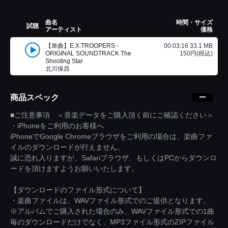
曲名
時間・サイズ
試聴
アーティスト
価格
【単曲】E.X.TROOPERS -
00:03:16 33.1 MB
ORIGINAL SOUNDTRACK The
150円(税込)
Shooting Star
北川保昌
商品スペック
■ご注意事項 ＜音楽データをご購入頂く前にご確認ください＞
・iPhoneをご利用のお客様へ
iPhoneでGoogle Chromeブラウザをご利用の場合は、楽曲ファ
イルのダウンロードが行えません。
誠に恐れ入りますが、Safariブラウザ、もしくはPCからダウンロ
ードを頂けますようお願いいたします。
【ダウンロードのファイル形式について】
・楽曲ファイルは、WAVファイル形式でのご提供となります。
※アルバムでご購入された場合のみ、WAVファイル形式での1曲
毎のダウンロードだけでなく、MP3ファイル形式のZIPファイル