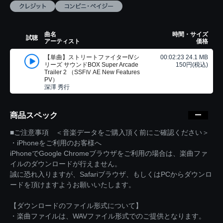
曲名
時間・サイズ
試聴
アーティスト
価格
【単曲】ストリートファイターIVシ
00:02:23 24.1 MB
リーズ サウンドBOX Super Arcade
150円(税込)
Trailer 2 （SSFⅣ AE New Features
PV）
深澤 秀行
商品スペック
■ご注意事項 ＜音楽データをご購入頂く前にご確認ください＞
・iPhoneをご利用のお客様へ
iPhoneでGoogle Chromeブラウザをご利用の場合は、楽曲ファ
イルのダウンロードが行えません。
誠に恐れ入りますが、Safariブラウザ、もしくはPCからダウンロ
ードを頂けますようお願いいたします。
【ダウンロードのファイル形式について】
・楽曲ファイルは、WAVファイル形式でのご提供となります。