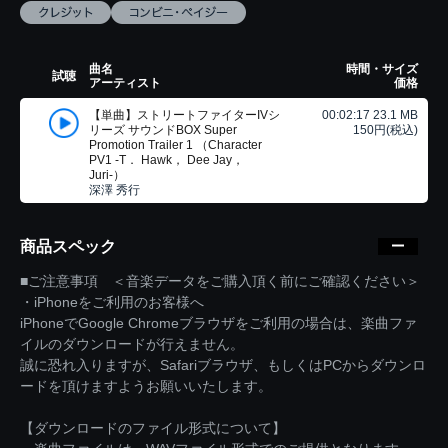
曲名
時間・サイズ
試聴
アーティスト
価格
【単曲】ストリートファイターIVシ
00:02:17 23.1 MB
リーズ サウンドBOX Super
150円(税込)
Promotion Trailer 1 （Character
PV1 -T． Hawk， Dee Jay，
Juri-）
深澤 秀行
商品スペック
■ご注意事項 ＜音楽データをご購入頂く前にご確認ください＞
・iPhoneをご利用のお客様へ
iPhoneでGoogle Chromeブラウザをご利用の場合は、楽曲ファ
イルのダウンロードが行えません。
誠に恐れ入りますが、Safariブラウザ、もしくはPCからダウンロ
ードを頂けますようお願いいたします。
【ダウンロードのファイル形式について】