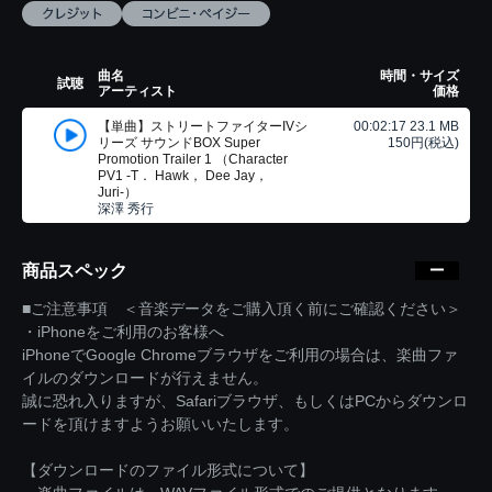
曲名
時間・サイズ
試聴
アーティスト
価格
【単曲】ストリートファイターIVシ
00:02:17 23.1 MB
リーズ サウンドBOX Super
150円(税込)
Promotion Trailer 1 （Character
PV1 -T． Hawk， Dee Jay，
Juri-）
深澤 秀行
商品スペック
■ご注意事項 ＜音楽データをご購入頂く前にご確認ください＞
・iPhoneをご利用のお客様へ
iPhoneでGoogle Chromeブラウザをご利用の場合は、楽曲ファ
イルのダウンロードが行えません。
誠に恐れ入りますが、Safariブラウザ、もしくはPCからダウンロ
ードを頂けますようお願いいたします。
【ダウンロードのファイル形式について】