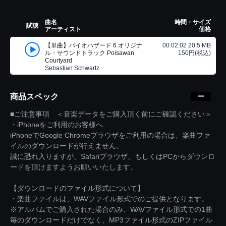
曲名
時間・サイズ
試聴
アーティスト
価格
【単曲】バイオハザード 6 オリジナ
00:02:02 20.5 MB
ル・サウンドトラック Poisawan
150円(税込)
Courtyard
Sebastian Schwartz
商品スペック
■ご注意事項 ＜音楽データをご購入頂く前にご確認ください＞
・iPhoneをご利用のお客様へ
iPhoneでGoogle Chromeブラウザをご利用の場合は、楽曲ファ
イルのダウンロードが行えません。
誠に恐れ入りますが、Safariブラウザ、もしくはPCからダウンロ
ードを頂けますようお願いいたします。
【ダウンロードのファイル形式について】
・楽曲ファイルは、WAVファイル形式でのご提供となります。
※アルバムでご購入された場合のみ、WAVファイル形式での1曲
毎のダウンロードだけでなく、MP3ファイル形式のZIPファイル