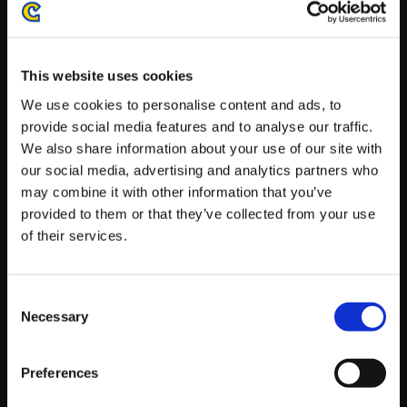
がかかる場合がございます。
※ご購入いただいたファイルのダウンロードの際には、通信環境
が安定しているWifi環境でお試しください。
This website uses cookies
We use cookies to personalise content and ads, to
provide social media features and to analyse our traffic.
We also share information about your use of our site with
our social media, advertising and analytics partners who
【単曲】バイオハザード 6 オリ
may combine it with other information that you’ve
ジナル・サウンドトラック Pois
provided to them or that they’ve collected from your use
awan Courtyard
of their services.
150円
(税込)
7ポイント付与
Consent
Necessary
Selection
Preferences