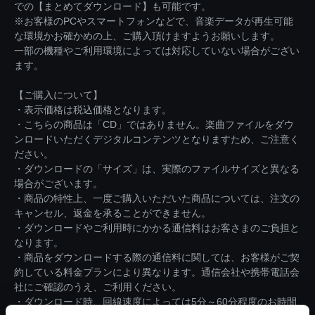
での【まとめてダウンロード】も可能です。
※お客様のPCやスマートフォンなどで、音楽データが再生可能
な環境かお確かめの上、ご購入頂けますようお願いします。
一部の機種やご利用環境によっては対応していない場合がござい
ます。
【ご購入について】
・表示価格は税込価格となります。
・こちらの商品は「CD」ではありません。楽曲ファイルをダウ
ンロードいただくデジタルコンテンツとなりますため、ご注意く
ださい。
・ダウンロードの「サイズ」は、実際のファイルサイズと異なる
場合がございます。
・商品の特性上、一度ご購入いただいた商品については、注文の
キャンセル、返金を承ることができません。
・ダウンロードやご利用時にかかる通信料はお客さまのご負担と
なります。
・商品をダウンロードする際の通信料に関しては、お客様がご契
約している料金プランにより異なります。通信会社や携帯電話会
社にご確認のうえ、ご利用ください。
・ダウンロード時、回線速度によっては5分～60分程度のお時間