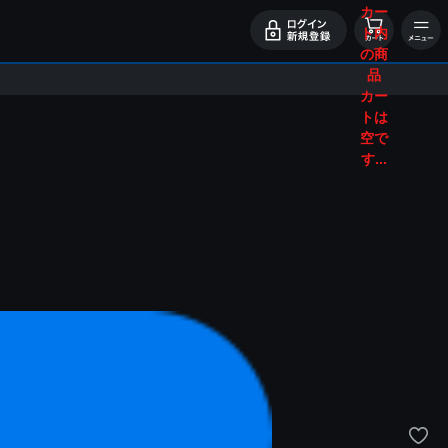
カー
ト内
の商
品
カー
トは
空で
す...