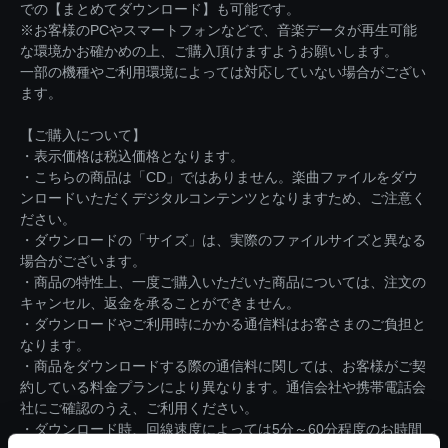
での【まとめてダウンロード】も可能です。
※お客様のPCやスマートフォンなどで、音楽データが再生可能
な環境かお確かめの上、ご購入頂けますようお願いします。
一部の機種やご利用環境によっては対応していない場合がござい
ます。
【ご購入について】
・表示価格は税込価格となります。
・こちらの商品は「CD」ではありません。楽曲ファイルをダウ
ンロードいただくデジタルコンテンツとなりますため、ご注意く
ださい。
・ダウンロードの「サイズ」は、実際のファイルサイズと異なる
場合がございます。
・商品の特性上、一度ご購入いただいた商品については、注文の
キャンセル、返金を承ることができません。
・ダウンロードやご利用時にかかる通信料はお客さまのご負担と
なります。
・商品をダウンロードする際の通信料に関しては、お客様がご契
約している料金プランにより異なります。通信会社や携帯電話会
社にご確認のうえ、ご利用ください。
・ダウンロード時、回線速度によっては5分～60分程度のお時間