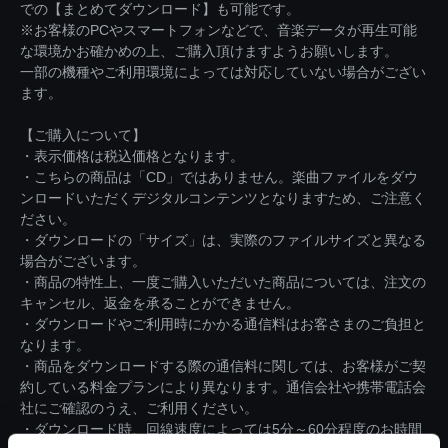
での【まとめてダウンロード】も可能です。
※お客様のPCやスマートフォンなどで、音楽データが再生可能
な環境かお確かめの上、ご購入頂けますようお願いします。
一部の機種やご利用環境によっては対応していない場合がござい
ます。
【ご購入について】
・表示価格は税込価格となります。
・こちらの商品は「CD」ではありません。楽曲ファイルをダウ
ンロードいただくデジタルコンテンツとなりますため、ご注意く
ださい。
・ダウンロードの「サイズ」は、実際のファイルサイズと異なる
場合がございます。
・商品の特性上、一度ご購入いただいた商品については、注文の
キャンセル、返金を承ることができません。
・ダウンロードやご利用時にかかる通信料はお客さまのご負担と
なります。
・商品をダウンロードする際の通信料に関しては、お客様がご契
約している料金プランにより異なります。通信会社や携帯電話会
社にご確認のうえ、ご利用ください。
・ダウンロード時、回線速度によっては5分～60分程度のお時間