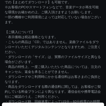
での【まとめてダウンロード】も可能です。
※お客様のPCやスマートフォンなどで、音楽データが再生可能
な環境かお確かめの上、ご購入頂けますようお願いします。
一部の機種やご利用環境によっては対応していない場合がござい
ます。
【ご購入について】
・表示価格は税込価格となります。
・こちらの商品は「CD」ではありません。楽曲ファイルをダウ
ンロードいただくデジタルコンテンツとなりますため、ご注意く
ださい。
・ダウンロードの「サイズ」は、実際のファイルサイズと異なる
場合がございます。
・商品の特性上、一度ご購入いただいた商品については、注文の
キャンセル、返金を承ることができません。
・ダウンロードやご利用時にかかる通信料はお客さまのご負担と
なります。
・商品をダウンロードする際の通信料に関しては、お客様がご契
約している料金プランにより異なります。通信会社や携帯電話会
社にご確認のうえ、ご利用ください。
・ダウンロード時、回線速度によっては5分～60分程度のお時間