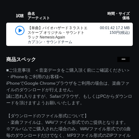
曲名
時間・サイズ
試聴
アーティスト
価格
【単曲】バイオハザード 3 ラストエ
00:01:42 17.2 MB
スケープ オリジナル・サウンドト
150円(税込)
ラック Nemesis Again
カプコン・サウンドチーム
商品スペック
■ご注意事項 ＜音楽データをご購入頂く前にご確認ください＞
・iPhoneをご利用のお客様へ
iPhoneでGoogle Chromeブラウザをご利用の場合は、楽曲ファ
イルのダウンロードが行えません。
誠に恐れ入りますが、Safariブラウザ、もしくはPCからダウンロ
ードを頂けますようお願いいたします。
【ダウンロードのファイル形式について】
・楽曲ファイルは、WAVファイル形式でのご提供となります。
※アルバムでご購入された場合のみ、WAVファイル形式での1曲
毎のダウンロードだけでなく、MP3ファイル形式のZIPファイル