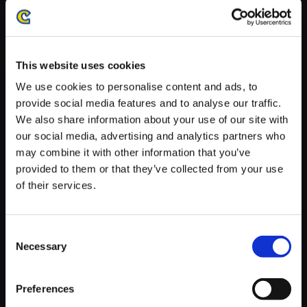
がかかる場合がございます。
※ご購入いただいたファイルのダウンロードの際には、通信環境
が安定しているWifi環境でお試しください。
This website uses cookies
We use cookies to personalise content and ads, to
provide social media features and to analyse our traffic.
We also share information about your use of our site with
【単曲】バイオハザード 3 ラス
our social media, advertising and analytics partners who
トエスケープ オリジナル・サウ
may combine it with other information that you’ve
ンドトラック Coldhearted Sold
provided to them or that they’ve collected from your use
ier
of their services.
150円
(税込)
7ポイント付与
Consent
Necessary
Selection
Preferences