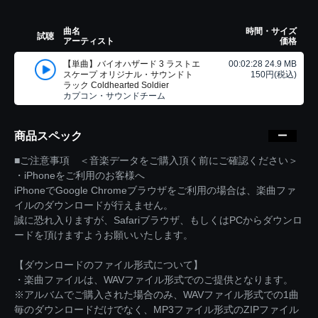
曲名
時間・サイズ
試聴
アーティスト
価格
【単曲】バイオハザード 3 ラストエ
00:02:28 24.9 MB
スケープ オリジナル・サウンドト
150円(税込)
ラック Coldhearted Soldier
カプコン・サウンドチーム
商品スペック
■ご注意事項 ＜音楽データをご購入頂く前にご確認ください＞
・iPhoneをご利用のお客様へ
iPhoneでGoogle Chromeブラウザをご利用の場合は、楽曲ファ
イルのダウンロードが行えません。
誠に恐れ入りますが、Safariブラウザ、もしくはPCからダウンロ
ードを頂けますようお願いいたします。
【ダウンロードのファイル形式について】
・楽曲ファイルは、WAVファイル形式でのご提供となります。
※アルバムでご購入された場合のみ、WAVファイル形式での1曲
毎のダウンロードだけでなく、MP3ファイル形式のZIPファイル