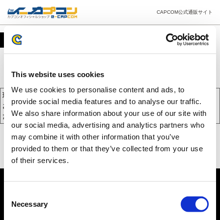
CAPCOM公式通販サイト
カート
This website uses cookies
We use cookies to personalise content and ads, to
現在、カートには商品が入っておりません。
provide social media features and to analyse our traffic.
お買い物を続けるには下の 「お買い物を続ける」 をクリックしてく
We also share information about your use of our site with
ださい。
our social media, advertising and analytics partners who
may combine it with other information that you’ve
provided to them or that they’ve collected from your use
of their services.
Consent
Necessary
Selection
PC版を表示する
©CAPCOM