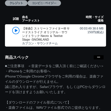
曲名
時間・サイズ
試聴
アーティスト
価格
【単曲】ストリートファイターIII サ
00:03:49 38.6 MB
ードストライク オリジナル・サウ
150円(税込)
ンドトラック Necro ＆ Twelve
Stage -SNOWLAND
カプコン・サウンドチーム
商品スペック
■ご注意事項 ＜音楽データをご購入頂く前にご確認ください＞
・iPhoneをご利用のお客様へ
iPhoneでGoogle Chromeブラウザをご利用の場合は、楽曲ファ
イルのダウンロードが行えません。
誠に恐れ入りますが、Safariブラウザ、もしくはPCからダウンロ
ードを頂けますようお願いいたします。
【ダウンロードのファイル形式について】
・楽曲ファイルは、WAVファイル形式でのご提供となります。