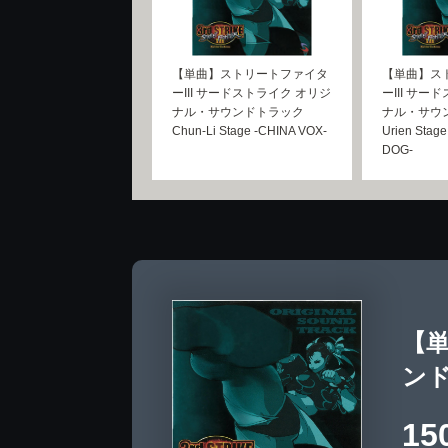
【単曲】ストリートファイタ
【単曲】ス
ーIII サードストライク オリジ
ーIII サー
ナル・サウンドトラック
ナル・サウ
Chun-Li Stage -CHINA VOX-
Urien Stag
DOG-
【単
ンド
15