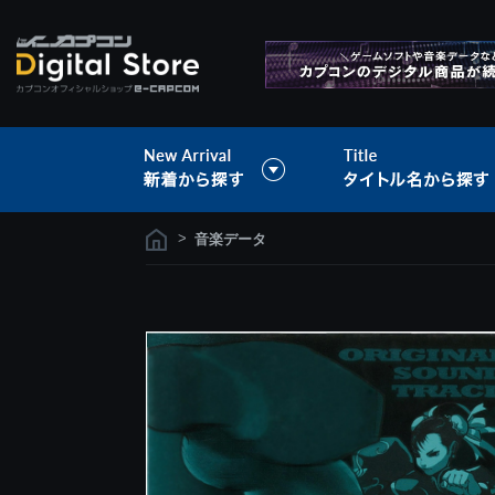
>
音楽データ