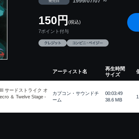
1999/07/07 ～
発売日
150円
(税込)
7ポイント付与
再生時間
アーティスト名
サイズ
I サードストライク オ
カプコン・サウンドチ
00:03:49
 Twelve Stage -
ーム
38.6 MB