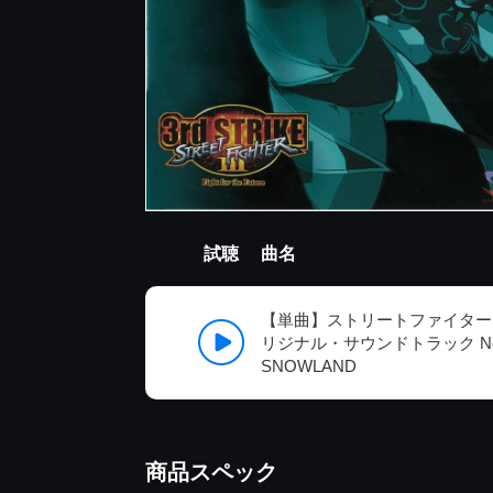
試聴
曲名
【単曲】ストリートファイターII
リジナル・サウンドトラック Necro ＆
SNOWLAND
商品スペック