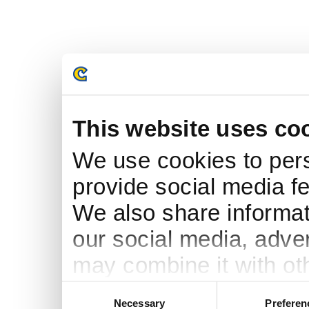
This website uses co
We use cookies to pers
provide social media fe
We also share informati
our social media, adve
may combine it with ot
to them or that they’ve
Consent
Necessary
Preferen
Selection