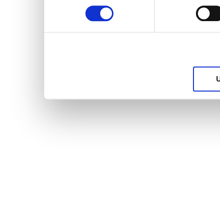
services.
U