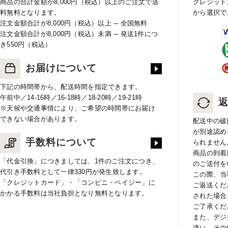
商品の合計金額が8,000円（税込）以上のご注文で送
クレジット
料無料となります。
から選択で
注文金額合計が8,000円（税込）以上 ─ 全国無料
注文金額合計が8,000円（税込）未満 ─ 発送1件につ
き550円（税込）
お届けについて
下記の時間帯から、配送時間を指定できます。
午前中／14-16時／16-18時／18-20時／19-21時
※天候や交通事情により、ご希望の時間帯にお届け
できない場合があります。
配送中の破
が別途認め
手数料について
られません
商品の到着
「代金引換」につきましては、1件のご注文につき、
のご送付を
代引き手数料として一律330円が発生致します。
この際、当
「クレジットカード」・「コンビニ・ペイジー」に
ご返送くだ
かかる手数料は当社負担となり無料となります。
された場合
ご了承くだ
また、デジ
違い、その