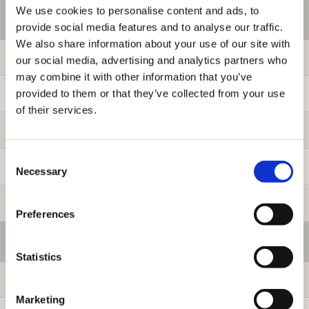
We use cookies to personalise content and ads, to
ご利用情報
provide social media features and to analyse our traffic.
We also share information about your use of our site with
初めての方へ
our social media, advertising and analytics partners who
may combine it with other information that you’ve
provided to them or that they’ve collected from your use
ご利用ガイド
of their services.
よくある質問
Consent
お問い合わせ
Necessary
Selection
提携サイト募集
Preferences
会員メニュー
Statistics
ログイン
Marketing