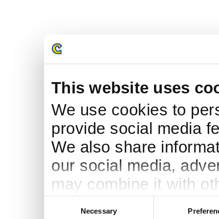
This website uses co
We use cookies to pers
provide social media fe
We also share informati
our social media, adve
may combine it with ot
to them or that they’ve
Consent
Necessary
Preferen
Selection