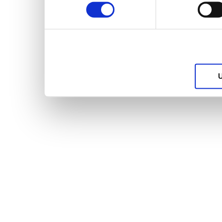
services.
U