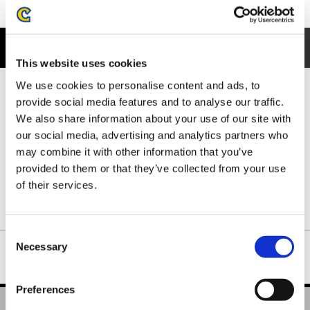
商品紹介
This website uses cookies
We use cookies to personalise content and ads, to
フロントには、キャンプでくつろぐハンターと オトモアイルー の
ほほえましいワンシーンをデザイン。
provide social media features and to analyse our traffic.
狩りの合間の穏やかな時間を感じさせる、温かみのあるイラスト
We also share information about your use of our site with
が魅力です。
our social media, advertising and analytics partners who
ハンターとオトモアイルーの絆や、冒険の合間のひとときを切り
may combine it with other information that you’ve
取ったような、モンスターハンターの世界観をやさしく表現した
provided to them or that they’ve collected from your use
一枚です。
of their services.
ネックリブは丈夫で形の良い襟元を保つダブルステッチ仕様で
す。
Consent
Necessary
Selection
Preferences