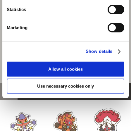
『モンスターハンターワイルズ』シーンイラストTシャツ
6（ハンター＆アイルー）ホワイト XXL
Statistics
選択中の商品
Marketing
XXLサイズ / ハンター＆アイ
ルー ホワイト
商品を選びなおす
Show details
4,480円
(税込)
224ポイント付与
Allow all cookies
Use necessary cookies only
おすすめ商品