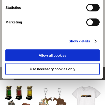
『モンスターハンターワイルズ』シーンイラストTシャツ
6（ハンター＆アイルー）ホワイト L
Statistics
選択中の商品
Marketing
Lサイズ / ハンター＆アイル
ー ホワイト
商品を選びなおす
Show details
4,480円
(税込)
224ポイント付与
Allow all cookies
Use necessary cookies only
おすすめ商品