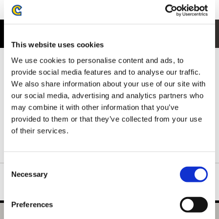
商品紹介
This website uses cookies
We use cookies to personalise content and ads, to
フロントには、キャンプでくつろぐハンターと オトモアイルー の
ほほえましいワンシーンをデザイン。
provide social media features and to analyse our traffic.
狩りの合間の穏やかな時間を感じさせる、温かみのあるイラスト
We also share information about your use of our site with
が魅力です。
our social media, advertising and analytics partners who
ハンターとオトモアイルーの絆や、冒険の合間のひとときを切り
may combine it with other information that you’ve
取ったような、モンスターハンターの世界観をやさしく表現した
provided to them or that they’ve collected from your use
一枚です。
of their services.
ネックリブは丈夫で形の良い襟元を保つダブルステッチ仕様で
す。
Consent
Necessary
Selection
Preferences