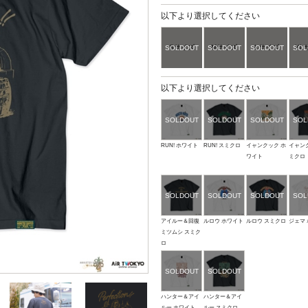
以下より選択してください
Sサイズ
Mサイズ
Lサイズ
XL
以下より選択してください
RUN! ホワイト
RUN! スミクロ
イャンクック ホ
イャン
ワイト
ミクロ
アイルー＆回復
ルロウ ホワイト
ルロウ スミクロ
ジェマ
ミツムシ スミク
ロ
ハンター＆アイ
ハンター＆アイ
ルー ホワイト
ルー スミクロ