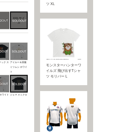
ツ XL
XXLサイ
サイズ
ズ
クック ス
アイルー＆回復
モンスターハンターワ
ミツムシ ホワイ
イルズ 飛び出すTシャ
ト
ツ モリバー L
 ホワイト
ジェマ スミクロ