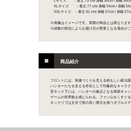
Lサイズ ：着丈 73 cm/ 身幅 50cm / 肩幅 50cm 
XLサイズ ：着丈 77 cm/ 身幅 54cm / 肩幅 54cm
XXLサイズ ：着丈 81 cm/ 身幅 57cm / 肩幅 57cm
※画像はイメージです。実際の商品とは異なります
※諸般の状況によりお届け日が変更となる場合がご
商品紹介
フロントには、装備づくりを支える頼もしい鍛冶屋
ハンターたちを支える存在として印象的なキャラク
背ネック下には、ハンターの拠点となる簡易キャン
ゲームの世界観を感じられる、ファン心をくすぐる
ネックリブは丈夫で形の良い襟元を保つダブルステ