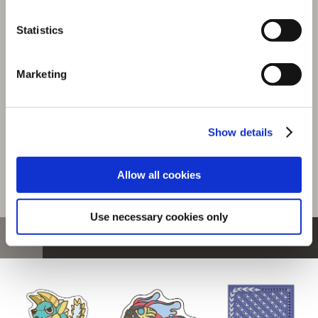
『モンスターハンターワイルズ』シーンイラストTシャツ
Statistics
5（ジェマ）スミクロ L
選択中の商品
Marketing
Lサイズ / ジェマ スミクロ
商品を選びなおす
Show details
4,480円
(税込)
224ポイント付与
Allow all cookies
Use necessary cookies only
おすすめ商品