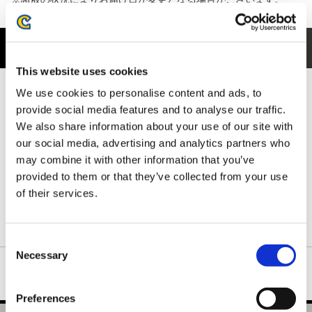
商品紹介
This website uses cookies
フロントには、装備づくりを支える頼もしい鍛冶屋のジェマをデ
We use cookies to personalise content and ads, to
ザイン。
provide social media features and to analyse our traffic.
ハンターたちを支える存在として印象的なキャラクターを、存在
We also share information about your use of our site with
感のあるイラストで表現した一枚です。
our social media, advertising and analytics partners who
背ネック下には、ハンターの拠点となる簡易キャンプをさりげな
may combine it with other information that you’ve
く配置。
ゲームの世界観を感じられる、ファン心をくすぐるデザインに仕
provided to them or that they’ve collected from your use
上がっています。
of their services.
ネックリブは丈夫で形の良い襟元を保つダブルステッチ仕様で
す。
Consent
Necessary
Selection
Preferences