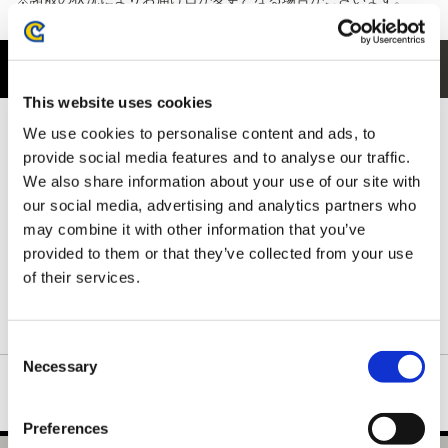
商品紹介
This website uses cookies
フロントには、装備づくりを支える頼もしい鍛冶屋のジェマをデ
We use cookies to personalise content and ads, to
ザイン。
provide social media features and to analyse our traffic.
ハンターたちを支える存在として印象的なキャラクターを、存在
We also share information about your use of our site with
感のあるイラストで表現した一枚です。
our social media, advertising and analytics partners who
背ネック下には、ハンターの拠点となる簡易キャンプをさりげな
may combine it with other information that you’ve
く配置。
ゲームの世界観を感じられる、ファン心をくすぐるデザインに仕
provided to them or that they’ve collected from your use
上がっています。
of their services.
ネックリブは丈夫で形の良い襟元を保つダブルステッチ仕様で
す。
Consent
Necessary
Selection
Preferences